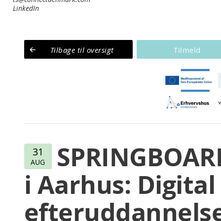
LinkedIn
Tilbage til oversigt
SPRINGBOA
31
AUG
i Aarhus: Digital
efteruddannelse 