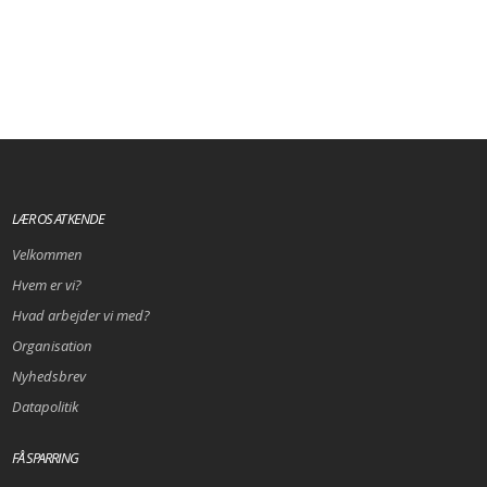
LÆR OS AT KENDE
Velkommen
Hvem er vi?
Hvad arbejder vi med?
Organisation
Nyhedsbrev
Datapolitik
FÅ SPARRING