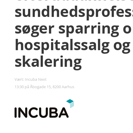
sundhedsprofess
søger sparring 
hospitalssalg og
skalering
Vært: Incuba Next
13:30 på Åbogade 15, 8200 Aarhus