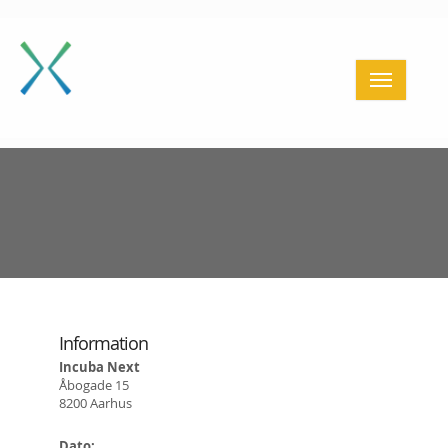
Home
Få sparring
BESTYRELSESFORLØB
Giv sparring
Aktiviteter
Partnere
Cases
Om os
Information
Kontakt
Incuba Next
Login
Åbogade 15
8200 Aarhus
≡
Dato: