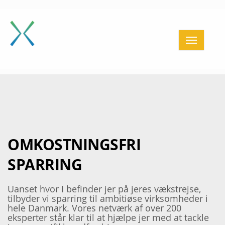
Home
Få sparring
BESTYRELSESFORLØB
Giv sparring
Aktiviteter
Partnere
Cases
OMKOSTNINGSFRI
Om os
SPARRING
Kontakt
Uanset hvor I befinder jer på jeres vækstrejse,
Login
tilbyder vi sparring til ambitiøse virksomheder i
hele Danmark. Vores netværk af over 200
≡
eksperter står klar til at hjælpe jer med at tackle