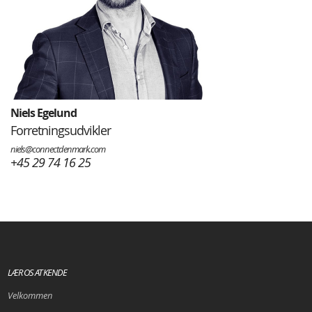
Niels Egelund
Forretningsudvikler
niels@connectdenmark.com
+45 29 74 16 25
LÆR OS AT KENDE
Velkommen