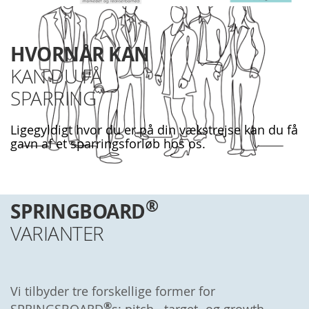
HVORNÅR KAN
KAN DU FÅ
SPARRING
Ligegyldigt hvor du er på din vækstrejse kan du få
gavn af et sparringsforløb hos os.
®
SPRINGBOARD
VARIANTER
Vi tilbyder tre forskellige former for
®